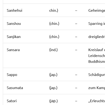
Sanhehui
chin.)
–
Geheimges
Sanshou
(chin.)
–
Sparring i
Sanjikan
(chin.)
–
dreigliedr
Sansara
(ind.)
–
Kreislauf
Leidensch
Buddhism
Sappo
(jap.)
–
Schädigu
Sasumata
(jap.)
–
zum Kamp
Satori
–
„Erleucht
(jap.)