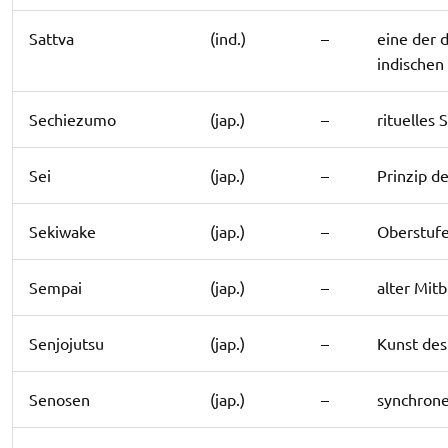
Sattva
(ind.)
–
eine der d
indischen
Sechiezumo
(jap.)
–
rituelles
Sei
(jap.)
–
Prinzip d
Sekiwake
(jap.)
–
Oberstufe
Sempai
(jap.)
–
alter Mit
Senjojutsu
(jap.)
–
Kunst des
Senosen
(jap.)
–
synchrone