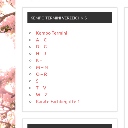
KEMPO TERMINI VERZEICHNIS
Kempo Termini
A – C
D – G
H – J
K – L
M – N
O – R
S
T – V
W – Z
Karate Fachbegriffe 1