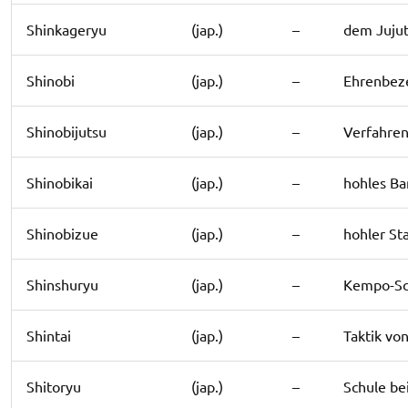
Shinkageryu
(jap.)
–
dem Juju
Shinobi
(jap.)
–
Ehrenbeze
Shinobijutsu
(jap.)
–
Verfahren
Shinobikai
(jap.)
–
hohles Ba
Shinobizue
(jap.)
–
hohler St
Shinshuryu
(jap.)
–
Kempo-Sch
Shintai
(jap.)
–
Taktik vo
Shitoryu
(jap.)
–
Schule b