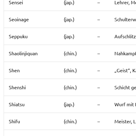
Sensei
(jap.)
–
Lehrer, M
Seoinage
(jap.)
–
Schulterw
Seppuku
(jap.)
–
Aufschlitz
Shaolinjiquan
(chin.)
–
Nahkampfk
Shen
(chin.)
–
„Geist“, 
Shenshi
(chin.)
–
Schicht g
Shiatsu
(jap.)
–
Wurf mit 
Shifu
(chin.)
–
Meister, 