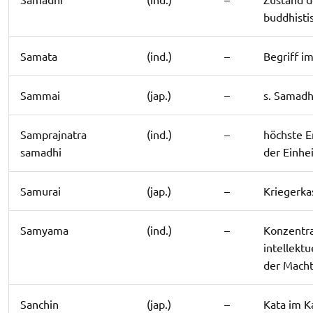
buddhisti
Samata
(ind.)
–
Begriff i
Sammai
(jap.)
–
s. Samadh
Samprajnatra
(ind.)
–
höchste E
samadhi
der Einhei
Samurai
(jap.)
–
Kriegerka
Samyama
(ind.)
–
Konzentra
intellekt
der Macht
Sanchin
(jap.)
–
Kata im K