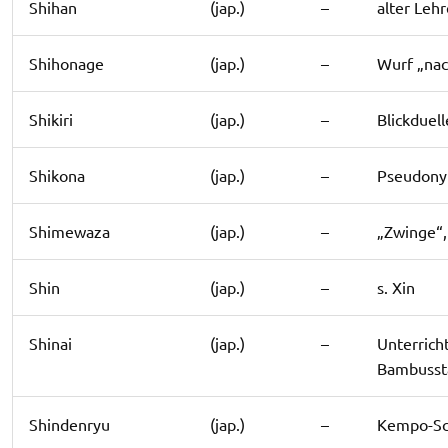
Shihan
(jap.)
–
alter Leh
Shihonage
(jap.)
–
Wurf „nac
Shikiri
(jap.)
–
Blickduel
Shikona
(jap.)
–
Pseudony
Shimewaza
(jap.)
–
„Zwinge“,
Shin
(jap.)
–
s. Xin
Shinai
(jap.)
–
Unterrich
Bambusst
Shindenryu
(jap.)
–
Kempo-Sc