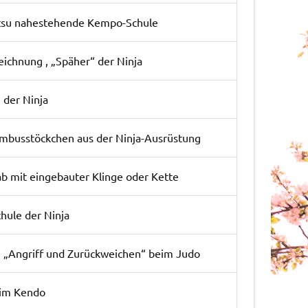
tsu nahestehende Kempo-Schule
ichnung , „Späher“ der Ninja
 der Ninja
mbusstöckchen aus der Ninja-Ausrüstung
ab mit eingebauter Klinge oder Kette
ule der Ninja
n „Angriff und Zurückweichen“ beim Judo
eim Kendo