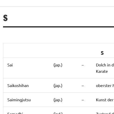
S
S
Sai
(jap.)
–
Dolch in 
Karate
Saikoshihan
(jap.)
–
oberster 
Saimingjutsu
(jap.)
–
Kunst der
Samadhi
(ind.)
–
Zustand d