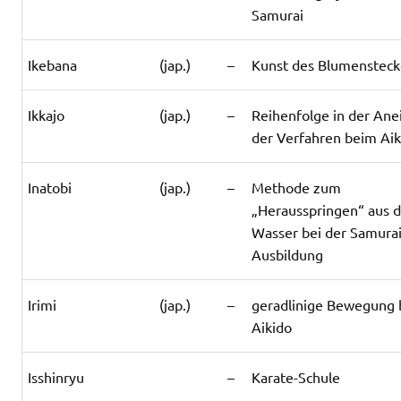
Samurai
Ikebana
(jap.)
–
Kunst des Blumenstec
Ikkajo
(jap.)
–
Reihenfolge in der An
der Verfahren beim Aik
Inatobi
(jap.)
–
Methode zum
„Herausspringen“ aus 
Wasser bei der Samurai
Ausbildung
Irimi
(jap.)
–
geradlinige Bewegung
Aikido
Isshinryu
–
Karate-Schule