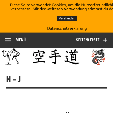
Zum
Diese Seite verwendet Cookies, um die Nutzerfreundlichk
Inhalt
verbessern. Mit der weiteren Verwendung stimmst du d
Shotokan Karate Dojo
springen
Kirchberg e.V.
Verstanden
Datenschutzerklärung
MENÜ
SEITENLEISTE
H – J