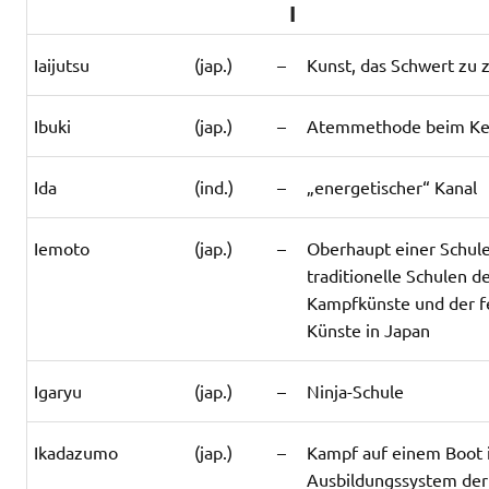
I
Iaijutsu
(jap.)
–
Kunst, das Schwert zu 
Ibuki
(jap.)
–
Atemmethode beim K
Ida
(ind.)
–
„energetischer“ Kanal
Iemoto
(jap.)
–
Oberhaupt einer Schule
traditionelle Schulen d
Kampfkünste und der f
Künste in Japan
Igaryu
(jap.)
–
Ninja-Schule
Ikadazumo
(jap.)
–
Kampf auf einem Boot
Ausbildungssystem der