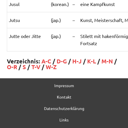
Jusul
(korean.)
–
eine Kampfkunst
Jutsu
(jap.)
–
Kunst, Meisterschaft,
Jutte oder Jitte
(jap.)
–
Stilett mit hakenförm
Fortsatz
Verzeichnis:
A-C
/
D-G
/
H-J
/
K-L
/
M-N
/
O-R
/
S
/
T-V
/
W-Z
Impressum
Kontakt
Datenschutzerklärung
Links