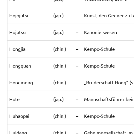
Hojojutsu
(jap.)
–
Kunst, den Gegner zu f
Hojutsu
(jap.)
–
Kanonierwesen
Hongjia
(chin.)
–
Kempo-Schule
Hongquan
(chin.)
–
Kempo-Schule
Hongmeng
(chin.)
–
„Bruderschaft Hong“ (s.
Hote
(jap.)
–
Mannschaftsführer be
Huhaopai
(chin.)
–
Kempo-Schule
Huidang
(chin.)
–
Geheimgesellschaft im 