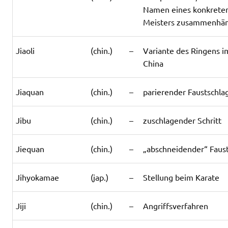
Namen eines konkrete
Meisters zusammenhä
Jiaoli
(chin.)
–
Variante des Ringens i
China
Jiaquan
(chin.)
–
parierender Faustschla
Jibu
(chin.)
–
zuschlagender Schritt
Jiequan
(chin.)
–
„abschneidender“ Faus
Jihyokamae
(jap.)
–
Stellung beim Karate
Jiji
(chin.)
–
Angriffsverfahren