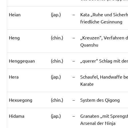
Heian
(jap.)
–
Kata „Ruhe und Sicherh
friedliche Gesinnung
Heng
(chin.)
–
„Kreuzen“, Verfahren 
Quanshu
Henggequan
(chin.)
–
„querer“ Schlag mit der
Hera
(jap.)
–
Schaufel, Handwaffe b
Karate
Hexuegong
(chin.)
–
System des Qigong
Hidama
(jap.)
–
Granaten „mit Sprengst
Arsenal der Ninja