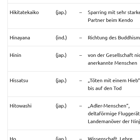
Hikitatekaiko
(jap.)
–
Sparring mit sehr star
Partner beim Kendo
Hinayana
(ind.)
–
Richtung des Buddhis
Hinin
(jap.)
–
von der Gesellschaft ni
anerkannte Menschen
Hissatsu
(jap.)
–
„Töten mit einem Hieb
bis auf den Tod
Hitowashi
(jap.)
–
„Adler-Menschen“,
deltaförmige Fluggerät
Landemanöver der Nin
Ho
(jap.)
–
Wissenschaft, Lehre