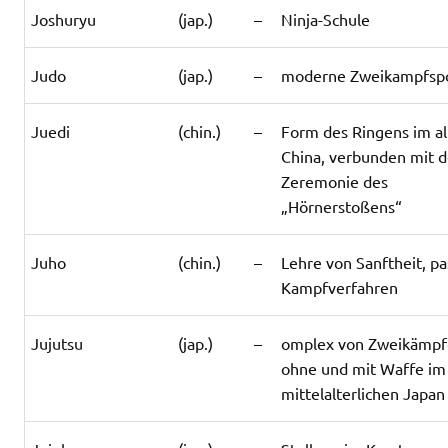
Joshuryu
(jap.)
–
Ninja-Schule
Judo
(jap.)
–
moderne Zweikampfspo
Juedi
(chin.)
–
Form des Ringens im a
China, verbunden mit d
Zeremonie des
„Hörnerstoßens“
Juho
(chin.)
–
Lehre von Sanftheit, pa
Kampfverfahren
Jujutsu
(jap.)
–
omplex von Zweikämp
ohne und mit Waffe im
mittelalterlichen Japan