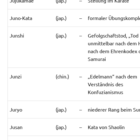
Jujukamae
(jap.)
–
Stellung im Karate
Juno-Kata
(jap.)
–
formaler Übungskompl
Junshi
(jap.)
–
Gefolgschaftstod, „Tod
unmittelbar nach dem 
nach dem Ehrenkodex 
Samurai
Junzi
(chin.)
–
„Edelmann“ nach dem
Verständnis des
Konfuzianismus
Juryo
(jap.)
–
niederer Rang beim S
Jusan
(jap.)
–
Kata von Shaolin