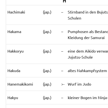
H
Hachimaki
(jap.)
–
Stirnband in den Bujuts
Schulen
Hakama
(jap.)
–
Pumphosen als Bestand
Kleidung der Samurai
Hakkoryu
(jap.)
–
eine dem Aikido verwa
Jujutsu-Schule
Hakuda
(jap.)
–
altes Nahkampfsystem
Hanemakikomi
(jap.)
>-
Wurf im Judo
Hakyu
(jap.)
–
kleiner Bogen im Ninja