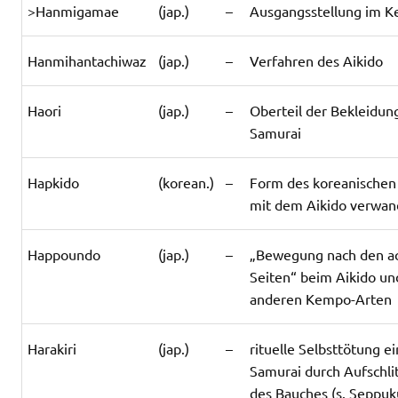
>Hanmigamae
(jap.)
–
Ausgangsstellung im K
Hanmihantachiwaz
(jap.)
–
Verfahren des Aikido
Haori
(jap.)
–
Oberteil der Bekleidun
Samurai
Hapkido
(korean.)
–
Form des koreanische
mit dem Aikido verwan
Happoundo
(jap.)
–
„Bewegung nach den a
Seiten“ beim Aikido un
anderen Kempo-Arten
Harakiri
(jap.)
–
rituelle Selbsttötung e
Samurai durch Aufschli
des Bauches (s. Seppuk