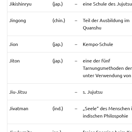
Jikishinryu
(jap.)
–
eine Schule des Jujuts
Jingong
(chin.)
–
Teil der Ausbildung im
Quanshu
Jion
(jap.)
–
Kempo-Schule
Jiton
(jap.)
–
eine der fünf
Tarnungsmethoden der
unter Verwendung von
Jiu-Jitsu
–
s. Jujutsu
Jivatman
(ind.)
–
„Seele“ des Menschen 
indischen Philospohie
Jiyukumite
jap.)
–
freies Sparring beim K