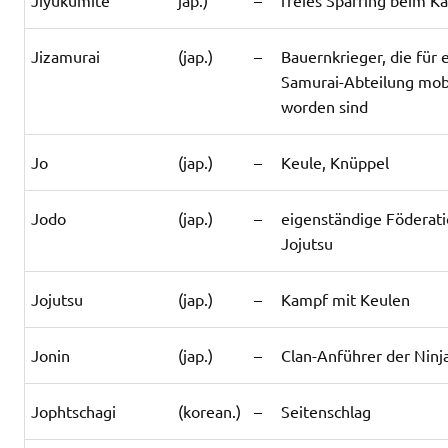
Jizamurai
(jap.)
–
Bauernkrieger, die für 
Samurai-Abteilung mobi
worden sind
Jo
(jap.)
–
Keule, Knüppel
Jodo
(jap.)
–
eigenständige Föderati
Jojutsu
Jojutsu
(jap.)
–
Kampf mit Keulen
Jonin
(jap.)
–
Clan-Anführer der Ninj
Jophtschagi
(korean.)
–
Seitenschlag