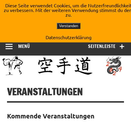
Zum
Diese Seite verwendet Cookies, um die Nutzerfreundlichkei
Inhalt
zu verbessern. Mit der weiteren Verwendung stimmst du de
Shotokan Karate Dojo
springen
zu.
Kirchberg e.V.
Verstanden
Datenschutzerklärung
MENÜ
SEITENLEISTE
VERANSTALTUNGEN
Kommende Veranstaltungen