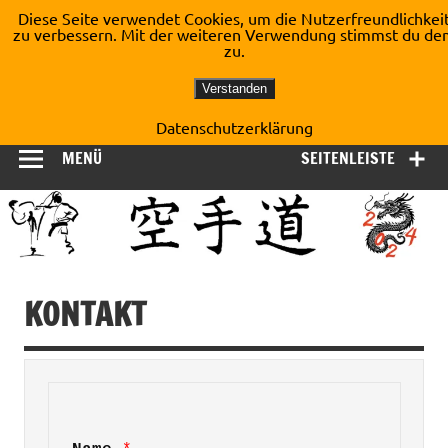
Zum
Diese Seite verwendet Cookies, um die Nutzerfreundlichkei
Inhalt
zu verbessern. Mit der weiteren Verwendung stimmst du de
Shotokan Karate Dojo
springen
zu.
Kirchberg e.V.
Verstanden
Datenschutzerklärung
MENÜ
SEITENLEISTE
KONTAKT