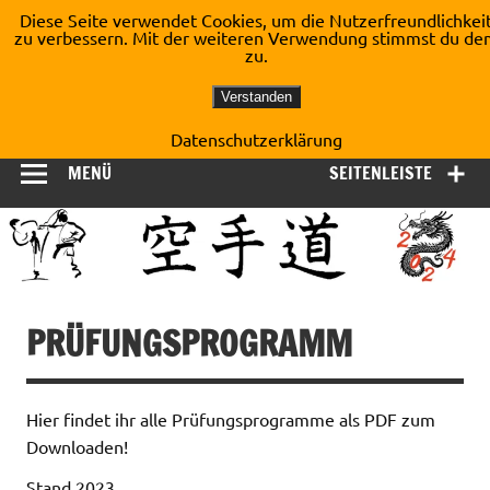
Zum
Diese Seite verwendet Cookies, um die Nutzerfreundlichkei
Inhalt
zu verbessern. Mit der weiteren Verwendung stimmst du de
Shotokan Karate Dojo
springen
zu.
Kirchberg e.V.
Verstanden
Datenschutzerklärung
MENÜ
SEITENLEISTE
PRÜFUNGSPROGRAMM
Hier findet ihr alle Prüfungsprogramme als PDF zum
Downloaden!
Stand 2023