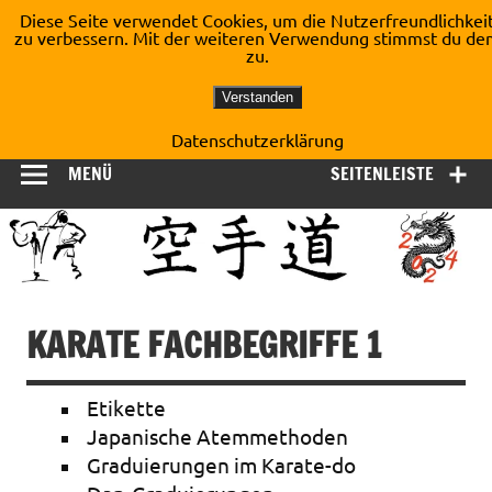
Zum
Diese Seite verwendet Cookies, um die Nutzerfreundlichkei
Inhalt
zu verbessern. Mit der weiteren Verwendung stimmst du de
Shotokan Karate Dojo
springen
zu.
Kirchberg e.V.
Verstanden
Datenschutzerklärung
MENÜ
SEITENLEISTE
KARATE FACHBEGRIFFE 1
Etikette
Japanische Atemmethoden
Graduierungen im Karate-do