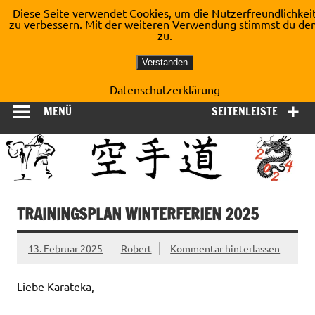
Zum
Diese Seite verwendet Cookies, um die Nutzerfreundlichkei
Inhalt
zu verbessern. Mit der weiteren Verwendung stimmst du de
Shotokan Karate Dojo
springen
zu.
Kirchberg e.V.
Verstanden
Datenschutzerklärung
MENÜ
SEITENLEISTE
TRAININGSPLAN WINTERFERIEN 2025
13. Februar 2025
Robert
Kommentar hinterlassen
Liebe Karateka,