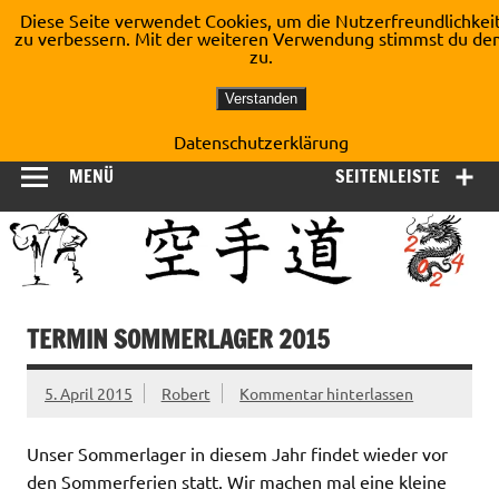
Zum
Diese Seite verwendet Cookies, um die Nutzerfreundlichkei
Inhalt
zu verbessern. Mit der weiteren Verwendung stimmst du de
Shotokan Karate Dojo
springen
zu.
Kirchberg e.V.
Verstanden
Datenschutzerklärung
MENÜ
SEITENLEISTE
TERMIN SOMMERLAGER 2015
5. April 2015
Robert
Kommentar hinterlassen
Unser Sommerlager in diesem Jahr findet wieder vor
den Sommerferien statt. Wir machen mal eine kleine