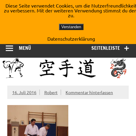
Zum
Diese Seite verwendet Cookies, um die Nutzerfreundlichkei
Inhalt
zu verbessern. Mit der weiteren Verwendung stimmst du de
Shotokan Karate Dojo
springen
zu.
Kirchberg e.V.
Verstanden
Datenschutzerklärung
MENÜ
SEITENLEISTE
16. Juli 2016
Robert
Kommentar hinterlassen