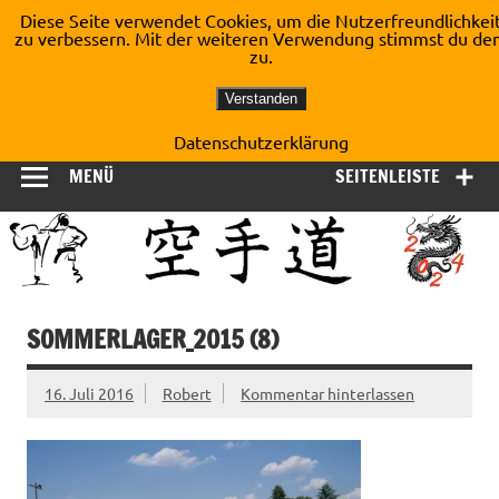
Zum
Diese Seite verwendet Cookies, um die Nutzerfreundlichkei
Inhalt
zu verbessern. Mit der weiteren Verwendung stimmst du de
Shotokan Karate Dojo
springen
zu.
Kirchberg e.V.
Verstanden
Datenschutzerklärung
MENÜ
SEITENLEISTE
SOMMERLAGER_2015 (8)
16. Juli 2016
Robert
Kommentar hinterlassen