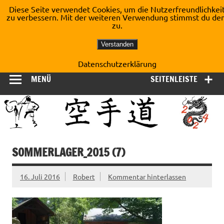
Zum
Diese Seite verwendet Cookies, um die Nutzerfreundlichkei
Inhalt
zu verbessern. Mit der weiteren Verwendung stimmst du de
Shotokan Karate Dojo
springen
zu.
Kirchberg e.V.
Verstanden
Datenschutzerklärung
MENÜ
SEITENLEISTE
SOMMERLAGER_2015 (7)
16. Juli 2016
Robert
Kommentar hinterlassen