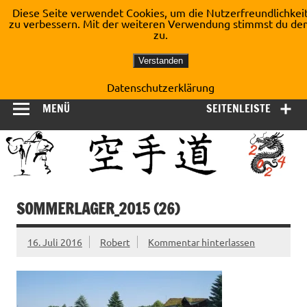
Zum
Diese Seite verwendet Cookies, um die Nutzerfreundlichkei
Inhalt
zu verbessern. Mit der weiteren Verwendung stimmst du de
Shotokan Karate Dojo
springen
zu.
Kirchberg e.V.
Verstanden
Datenschutzerklärung
MENÜ
SEITENLEISTE
SOMMERLAGER_2015 (26)
16. Juli 2016
Robert
Kommentar hinterlassen