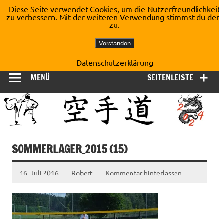
Zum
Diese Seite verwendet Cookies, um die Nutzerfreundlichkei
Inhalt
zu verbessern. Mit der weiteren Verwendung stimmst du de
Shotokan Karate Dojo
springen
zu.
Kirchberg e.V.
Verstanden
Datenschutzerklärung
MENÜ
SEITENLEISTE
SOMMERLAGER_2015 (15)
16. Juli 2016
Robert
Kommentar hinterlassen