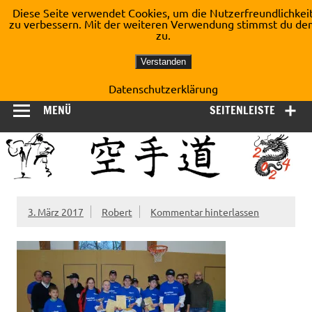
Zum
Diese Seite verwendet Cookies, um die Nutzerfreundlichkei
Inhalt
zu verbessern. Mit der weiteren Verwendung stimmst du de
Shotokan Karate Dojo
springen
zu.
Kirchberg e.V.
Verstanden
Datenschutzerklärung
MENÜ
SEITENLEISTE
3. März 2017
Robert
Kommentar hinterlassen