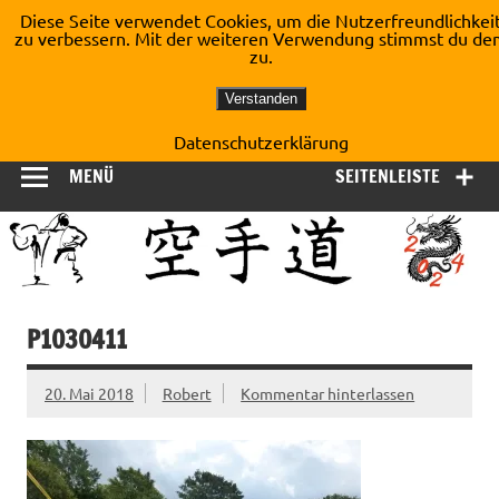
Zum
Diese Seite verwendet Cookies, um die Nutzerfreundlichkei
Inhalt
zu verbessern. Mit der weiteren Verwendung stimmst du de
Shotokan Karate Dojo
springen
zu.
Kirchberg e.V.
Verstanden
Datenschutzerklärung
MENÜ
SEITENLEISTE
P1030411
20. Mai 2018
Robert
Kommentar hinterlassen