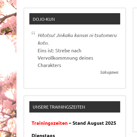
DOJO-KUN
Hitotsu! Jinkaku kansei ni tsutomeru
koto.
Eins ist: Strebe nach
Vervollkommnung deines
Charakters
Sakugawa
UNSERE TRAININGSZEITEN
Trainingszeiten
– Stand August 2025
Dienstags