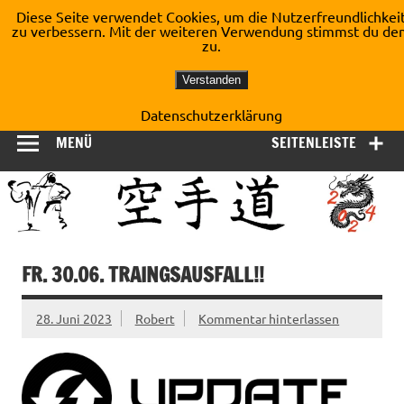
Zum
Diese Seite verwendet Cookies, um die Nutzerfreundlichkei
Inhalt
zu verbessern. Mit der weiteren Verwendung stimmst du de
Shotokan Karate Dojo
springen
zu.
Kirchberg e.V.
Verstanden
Datenschutzerklärung
MENÜ
SEITENLEISTE
FR. 30.06. TRAINGSAUSFALL!!
28. Juni 2023
Robert
Kommentar hinterlassen