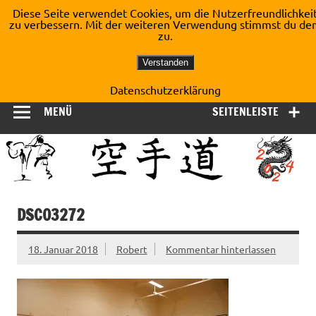
Zum
Diese Seite verwendet Cookies, um die Nutzerfreundlichkei
Inhalt
zu verbessern. Mit der weiteren Verwendung stimmst du de
Shotokan Karate Dojo
springen
zu.
Kirchberg e.V.
Verstanden
Datenschutzerklärung
MENÜ
SEITENLEISTE
DSC03272
18. Januar 2018
Robert
Kommentar hinterlassen