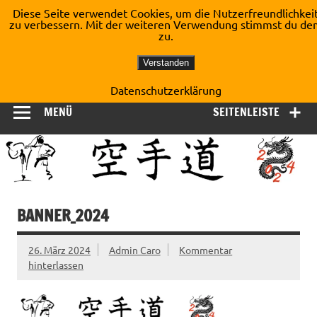
Zum
Diese Seite verwendet Cookies, um die Nutzerfreundlichkei
Inhalt
zu verbessern. Mit der weiteren Verwendung stimmst du de
Shotokan Karate Dojo
springen
zu.
Kirchberg e.V.
Verstanden
Datenschutzerklärung
MENÜ
SEITENLEISTE
BANNER_2024
26. März 2024
Admin Caro
Kommentar
hinterlassen