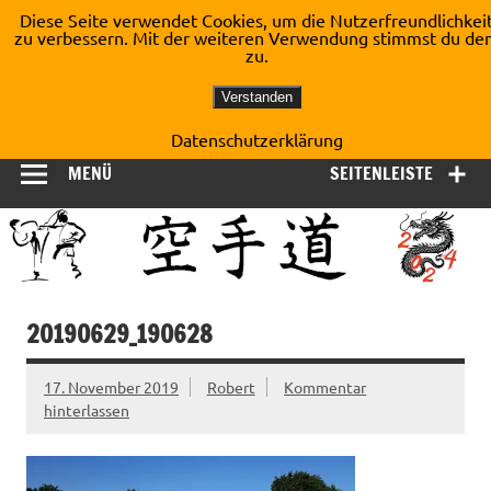
Zum
Diese Seite verwendet Cookies, um die Nutzerfreundlichkei
Inhalt
zu verbessern. Mit der weiteren Verwendung stimmst du de
Shotokan Karate Dojo
springen
zu.
Kirchberg e.V.
Verstanden
Datenschutzerklärung
MENÜ
SEITENLEISTE
20190629_190628
17. November 2019
Robert
Kommentar
hinterlassen