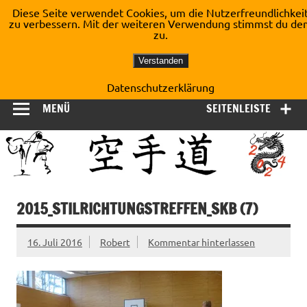
Zum
Diese Seite verwendet Cookies, um die Nutzerfreundlichkei
Inhalt
zu verbessern. Mit der weiteren Verwendung stimmst du de
Shotokan Karate Dojo
springen
zu.
Kirchberg e.V.
Verstanden
Datenschutzerklärung
MENÜ
SEITENLEISTE
2015_STILRICHTUNGSTREFFEN_SKB (7)
16. Juli 2016
Robert
Kommentar hinterlassen