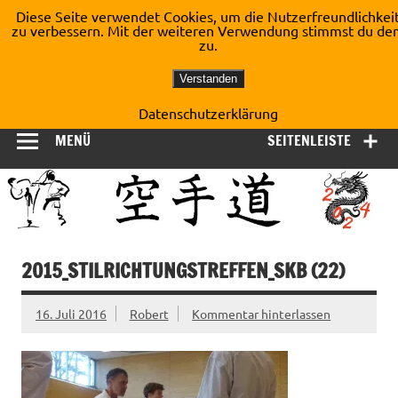
Zum
Diese Seite verwendet Cookies, um die Nutzerfreundlichkei
Inhalt
zu verbessern. Mit der weiteren Verwendung stimmst du de
Shotokan Karate Dojo
springen
zu.
Kirchberg e.V.
Verstanden
Datenschutzerklärung
MENÜ
SEITENLEISTE
2015_STILRICHTUNGSTREFFEN_SKB (22)
16. Juli 2016
Robert
Kommentar hinterlassen