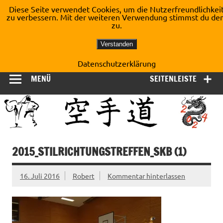
Zum
Diese Seite verwendet Cookies, um die Nutzerfreundlichkei
Inhalt
zu verbessern. Mit der weiteren Verwendung stimmst du de
Shotokan Karate Dojo
springen
zu.
Kirchberg e.V.
Verstanden
Datenschutzerklärung
MENÜ
SEITENLEISTE
2015_STILRICHTUNGSTREFFEN_SKB (1)
16. Juli 2016
Robert
Kommentar hinterlassen