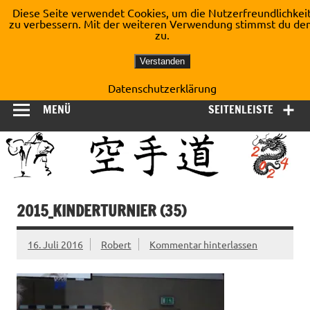
Zum
Diese Seite verwendet Cookies, um die Nutzerfreundlichkei
Inhalt
zu verbessern. Mit der weiteren Verwendung stimmst du de
Shotokan Karate Dojo
springen
zu.
Kirchberg e.V.
Verstanden
Datenschutzerklärung
MENÜ
SEITENLEISTE
2015_KINDERTURNIER (35)
16. Juli 2016
Robert
Kommentar hinterlassen