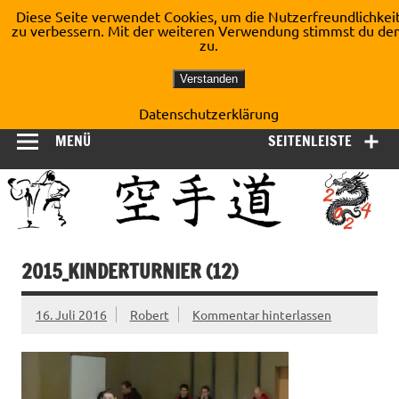
Zum
Diese Seite verwendet Cookies, um die Nutzerfreundlichkei
Inhalt
zu verbessern. Mit der weiteren Verwendung stimmst du de
Shotokan Karate Dojo
springen
zu.
Kirchberg e.V.
Verstanden
Datenschutzerklärung
MENÜ
SEITENLEISTE
2015_KINDERTURNIER (12)
16. Juli 2016
Robert
Kommentar hinterlassen