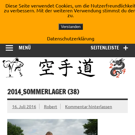
Zum
Diese Seite verwendet Cookies, um die Nutzerfreundlichkei
Inhalt
zu verbessern. Mit der weiteren Verwendung stimmst du de
Shotokan Karate Dojo
springen
zu.
Kirchberg e.V.
Verstanden
Datenschutzerklärung
MENÜ
SEITENLEISTE
2014_SOMMERLAGER (38)
16. Juli 2016
Robert
Kommentar hinterlassen