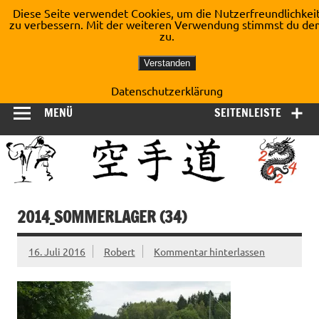
Zum
Diese Seite verwendet Cookies, um die Nutzerfreundlichkei
Inhalt
zu verbessern. Mit der weiteren Verwendung stimmst du de
Shotokan Karate Dojo
springen
zu.
Kirchberg e.V.
Verstanden
Datenschutzerklärung
MENÜ
SEITENLEISTE
2014_SOMMERLAGER (34)
16. Juli 2016
Robert
Kommentar hinterlassen