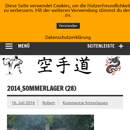
Zum
Diese Seite verwendet Cookies, um die Nutzerfreundlichkei
Inhalt
zu verbessern. Mit der weiteren Verwendung stimmst du de
Shotokan Karate Dojo
springen
zu.
Kirchberg e.V.
Verstanden
Datenschutzerklärung
MENÜ
SEITENLEISTE
2014_SOMMERLAGER (28)
16. Juli 2016
Robert
Kommentar hinterlassen