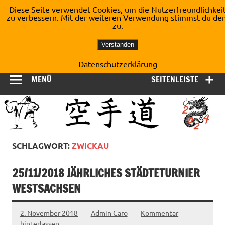
Zum
Diese Seite verwendet Cookies, um die Nutzerfreundlichkei
Inhalt
zu verbessern. Mit der weiteren Verwendung stimmst du de
Shotokan Karate Dojo
springen
zu.
Kirchberg e.V.
Verstanden
Datenschutzerklärung
MENÜ
SEITENLEISTE
SCHLAGWORT:
ZWICKAU
25/11/2018 JÄHRLICHES STÄDTETURNIER
WESTSACHSEN
2. November 2018
Admin Caro
Kommentar
hinterlassen